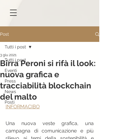
Post
Tutti i post
3 giu 2021
Tutti i post
Birra Peroni si rifà il look:
Eventi
nuova grafica e
Press
tracciabilità blockchain
News
del malto
Posti
INFORMACIBO
Una nuova veste grafica, una 
campagna di comunicazione e più 
rilievo ai temi della sostenibilità e 