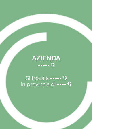
AZIENDA
-----
@
Si trova a
-----
@
in provincia di
----
@