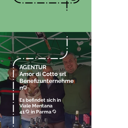
AGENTUR
Amor di Cotto srl
Benefizunternehme
n
@
Es befindet sich in
Viale Mentana
41
in Parma
@
@