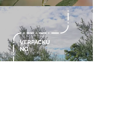
VERPACKU
NG
Verpackt
in die neue
Wertstoffschale im
Papier.