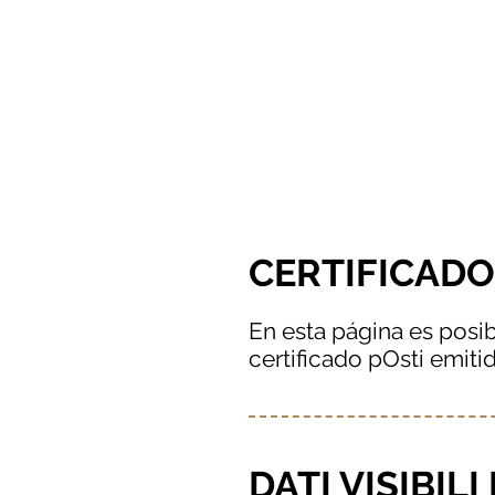
FOOD. INNO
V
AZIONE E TRAS
P
ARENZA
CERTIFICADO
En esta página es posibl
certificado pOsti emiti
DATI VISIBIL