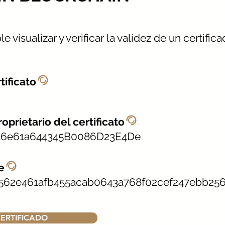
e visualizar y verificar la validez de un certific
@
tificato
@
oprietario del certificato
16e61a644345B0086D23E4De
@
e
562e461afb455acab0643a768f02cef247ebb25
ERTIFICADO