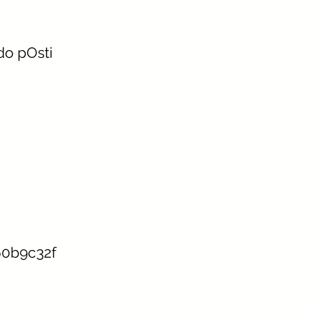
ado pOsti
60b9c32f