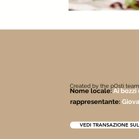
Created by the pOsti team
Nome locale:
Ai bozzi
rappresentante:
Giova
VEDI TRANSAZIONE SUL