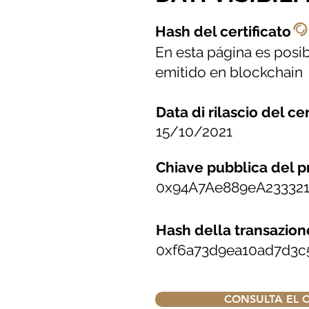
@
Hash del certificato
En esta página es posibl
emitido en blockchain
Data di rilascio del cer
15/10/2021
Chiave pubblica del pr
0x94A7Ae889eA23332
Hash della transazion
0xf6a73d9ea10ad7d3c
CONSULTA EL C