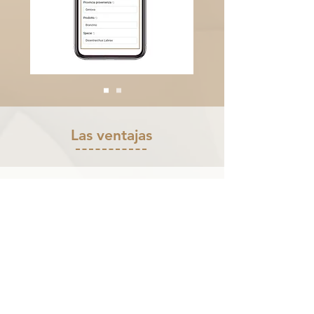
Las ventajas
Marca
ITALIANO
SONDEO
|
CONCIENCIA Y
POSICIONAMIENTO