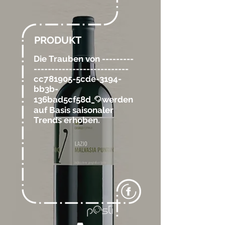
PRODUKT
Die Trauben von ---------
---------------------------
cc781905-5cde-3194-
bb3b-
136bad5cf58d_
werden
@
auf Basis saisonaler
Trends erhoben.