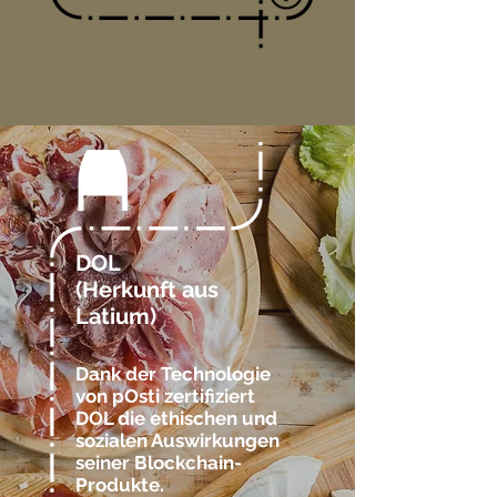
DOL
(Herkunft aus
Latium)
Dank der Technologie
von pOsti zertifiziert
DOL die ethischen und
sozialen Auswirkungen
seiner Blockchain-
Produkte.