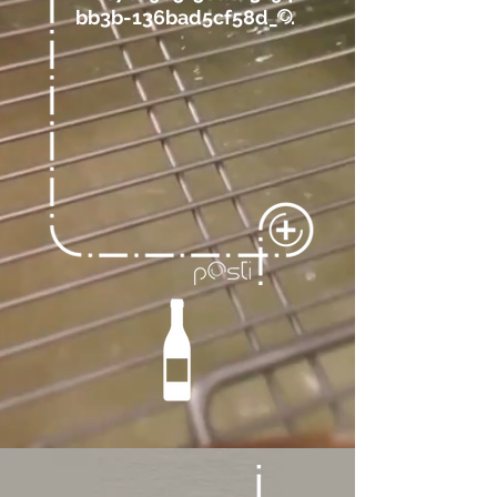
bb3b-136bad5cf58d_
.
@