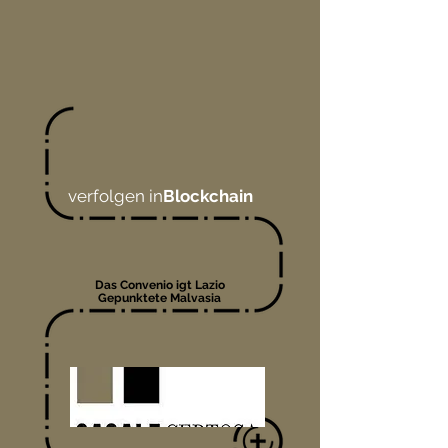
verfolgen in
Blockchain
Das Convenio igt Lazio
Gepunktete Malvasia