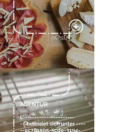
AGENTUR
L' ---------------------
-
befindet sich unter ----
@
--cc781905-5cde-3194-