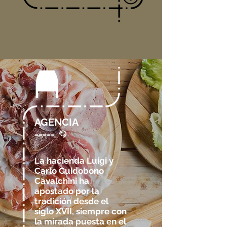
AGENCIA
-----
@
La hacienda Luigi y
Carlo Guidobono
Cavalchini
ha
apostado por la
tradición​
desde el
siglo XVII, siempre con
la mirada puesta en el