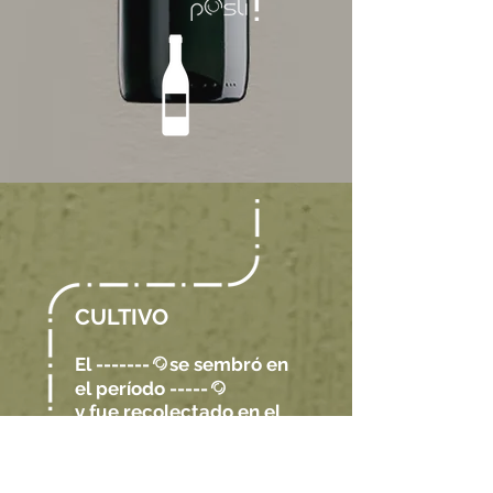
CULTIVO
El -------
se sembró en
@
el período -----
@
y fue recolectado en el
período ----
@