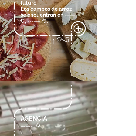
futuro.
Los campos de arroz
se encuentran en -----
, ------
.
@
@
AGENCIA
-----
@