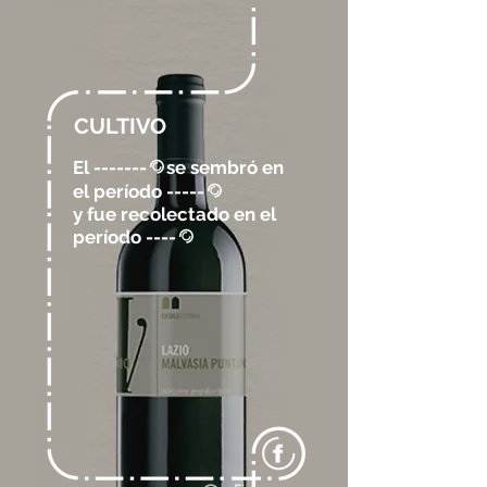
CULTIVO
El -------
se sembró en
@
el período -----
@
y fue recolectado en el
período ----
@