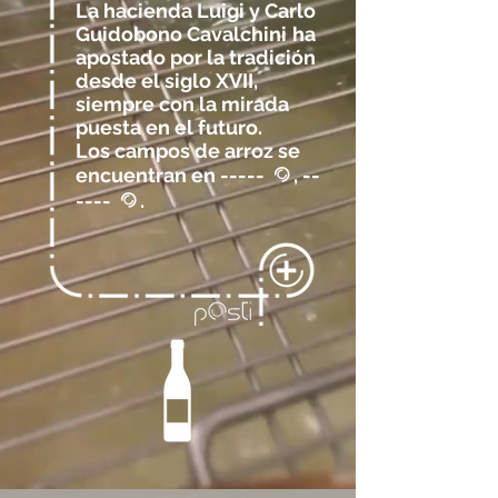
La hacienda Luigi y Carlo
Guidobono Cavalchini
ha
apostado por la tradición​
desde el siglo XVII,
siempre con la mirada
puesta en el futuro.
Los campos de arroz se
encuentran en -----
, --
@
----
.
@