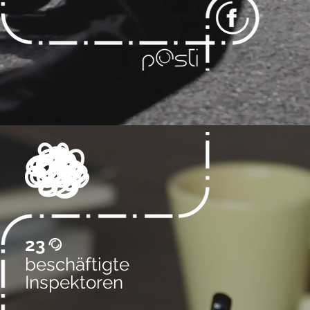
23
@
beschäftigte
Inspektoren