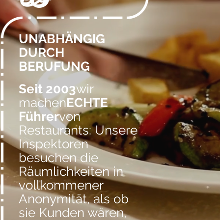
UNABHÄNGIG
DURCH
BERUFUNG
Seit 2003
wir
machen
ECHTE
Führer
von
Restaurants: Unsere
Inspektoren
besuchen die
Räumlichkeiten in
vollkommener
Anonymität, als ob
sie Kunden wären,