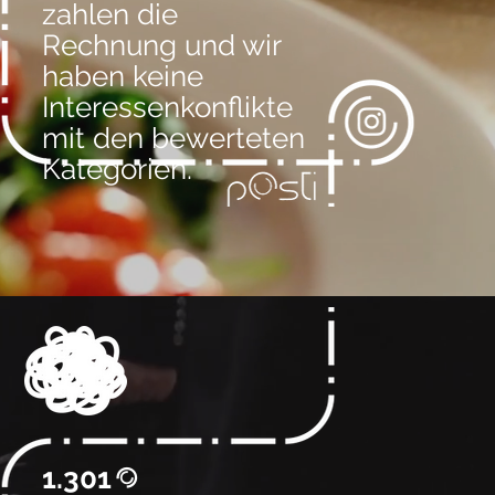
zahlen die
Rechnung und wir
haben keine
Interessenkonflikte
mit den bewerteten
Kategorien.
1.301
@