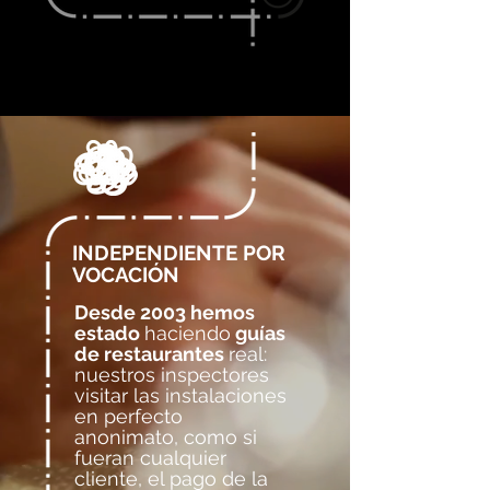
INDEPENDIENTE POR
VOCACIÓN
Desde 2003 hemos
estado
haciendo
guías
de restaurantes
real:
nuestros inspectores
visitar las instalaciones
en perfecto
anonimato, como si
fueran cualquier
cliente, el pago de la