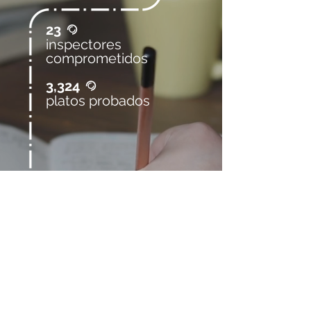
23
@
inspectores
comprometidos
3,324
@
platos probados