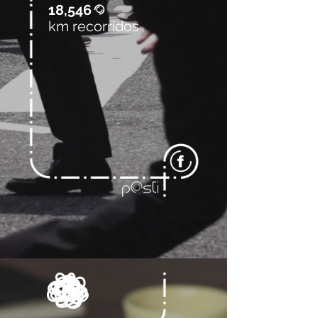
18,546
@
km recorridos