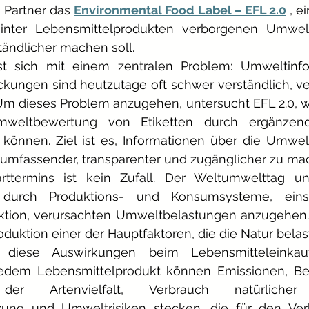
 Partner das
Environmental Food Label – EFL 2.0
, e
hinter Lebensmittelprodukten verborgenen Umwel
tändlicher machen soll.
st sich mit einem zentralen Problem: Umweltinfo
kungen sind heutzutage oft schwer verständlich, ve
Um dieses Problem anzugehen, untersucht EFL 2.0, w
eltbewertung von Etiketten durch ergänzende
können. Ziel ist es, Informationen über die Umwel
umfassender, transparenter und zugänglicher zu ma
ttermins ist kein Zufall. Der Weltumwelttag unte
e durch Produktions- und Konsumsysteme, einsch
tion, verursachten Umweltbelastungen anzugehen. Ta
duktion einer der Hauptfaktoren, die die Natur belas
 diese Auswirkungen beim Lebensmitteleinkau
 jedem Lebensmittelprodukt können Emissionen, Be
 Artenvielfalt, Verbrauch natürlicher R
ng und Umweltrisiken stecken, die für den Verb