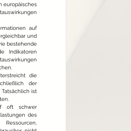
in europäisches 
tauswirkungen 
rmationen auf 
rgleichbar und 
ie bestehende 
 Indikatoren 
tauswirkungen 
chen.
rstreicht die 
ließlich der 
tsächlich ist 
ten.
f oft schwer 
lastungen des 
essourcen, 
raucher nicht 