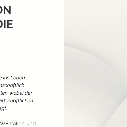
ON
IE
e ins Leben 
schaftlich 
len, wobei der 
rtschaftlichen 
gt.
F Italien und 