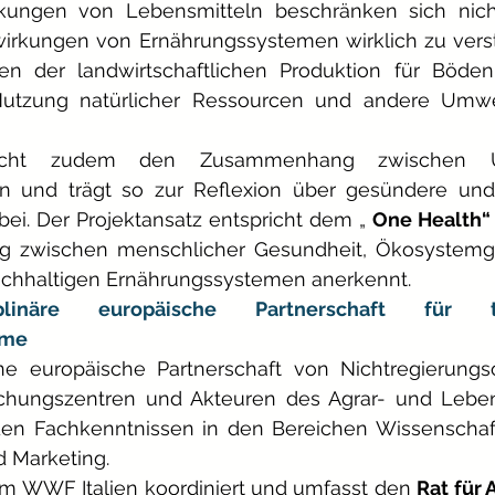
ungen von Lebensmitteln beschränken sich nicht
wirkungen von Ernährungssystemen wirklich zu vers
en der landwirtschaftlichen Produktion für Böden
e Nutzung natürlicher Ressourcen und andere Umwe
ucht zudem den Zusammenhang zwischen U
n und trägt so zur Reflexion über gesündere und 
ei. Der Projektansatz entspricht dem „
One Health“
g zwischen menschlicher Gesundheit, Ökosystemg
chhaltigen Ernährungssystemen anerkennt.
plinäre europäische Partnerschaft für tra
eme
ne europäische Partnerschaft von Nichtregierungsor
schungszentren und Akteuren des Agrar- und Lebens
en Fachkenntnissen in den Bereichen Wissenschaft,
 Marketing.
om WWF Italien koordiniert und umfasst den
Rat für 