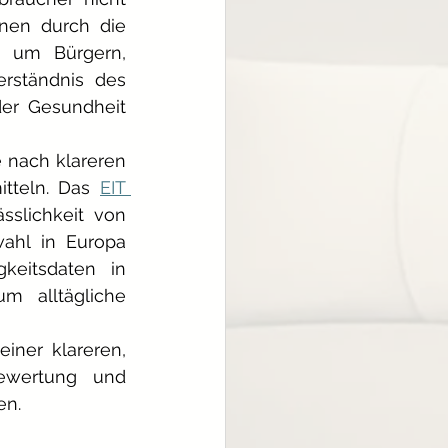
onen durch die 
, um Bürgern, 
rständnis des 
r Gesundheit 
nach klareren 
tteln. Das
EIT 
sslichkeit von 
ahl in Europa 
keitsdaten in 
m alltägliche 
iner klareren, 
ewertung und 
en.