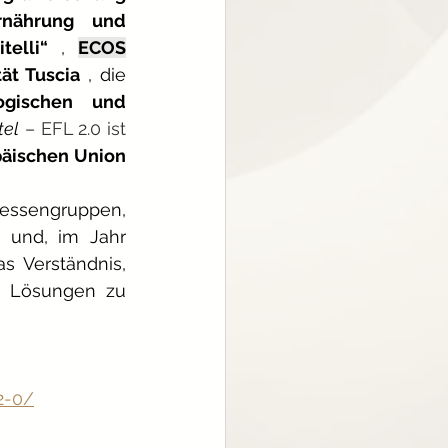
nährung und 
telli“
,
ECOS
tät Tuscia
, die
ogischen und 
tel
 – EFL 2.0 ist 
äischen Union
ressengruppen, 
 und, im Jahr 
 Verständnis, 
n Lösungen zu 
2-0/