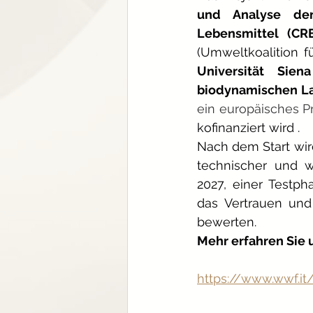
und Analyse der
Lebensmittel (CR
(Umweltkoalition fü
Universität Siena
biodynamischen L
ein europäisches Pr
kofinanziert wird
.
Nach dem Start wird
technischer und w
2027, einer Testph
das Vertrauen und
bewerten.
Mehr erfahren Sie 
https://www.wwf.it