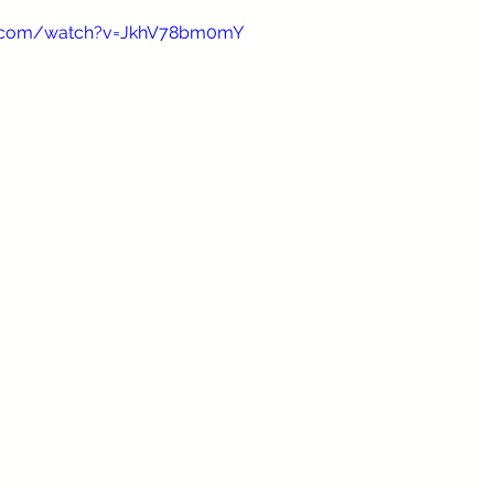
e.com/watch?v=JkhV78bm0mY