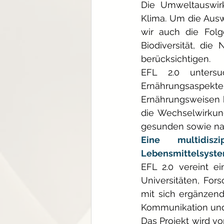
Die Umweltauswirk
Klima. Um die Aus
wir auch die Folg
Biodiversität, di
berücksichtigen.
EFL 2.0 unters
Ernährungsaspekte
Ernährungsweisen b
die Wechselwirkun
gesunden sowie na
Eine multidiszi
Lebensmittelsyst
EFL 2.0 vereint ei
Universitäten, For
mit sich ergänzend
Kommunikation und
Das Projekt wird v