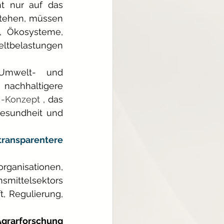
 nur auf das 
tehen, müssen 
, Ökosysteme, 
ltbelastungen 
mwelt- und 
nachhaltigere 
 -Konzept 
, das 
esundheit und 
nsparentere 
ganisationen, 
mittelsektors 
 Regulierung, 
Agrarforschung 