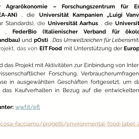
 Agrarökonomie – Forschungszentrum für Er
EA-AN)
, die
Universität Kampanien „Luigi Vanvi
r Standards),
 die 
Universität Aarhus
, die
Universi
,
FederBio (Italienischer Verband für ökol
andbau)
und
pOsti
.
Das Umweltzeichen für Lebensmit
ojekt, das von 
EIT Food
mit Unterstützung der
Europ
 das Projekt mit Aktivitäten zur Einbindung von Inte
issenschaftlicher Forschung, Verbraucherumfragen
ase in ausgewählten Geschäften fortgesetzt, um das
 das Kaufverhalten in Bezug auf die entwickelte
unter:
wwf.it/efl
/cosa-facciamo/progetti/environmental-food-label-