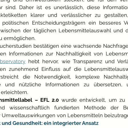
ar sind. Daher ist es unerlässlich, diese Informati
tetiketten klarer und verlässlicher zu gestalten
olitischen Entscheidungsträgern ein besseres Ve
schen der täglichen Lebensmittelauswahl und de
u ermöglichen.
ucherstudien bestätigen eine wachsende Nachfrage 
en Informationen zur Nachhaltigkeit von Lebensmi
servatory
hebt hervor, wie Transparenz und Verlä
en zunehmend Einfluss auf die Lebensmittelausw
streicht die Notwendigkeit, komplexe Nachhaltig
e und nützliche Informationen zu übersetzen, u
erleichtern.
smittellabel – EFL 2.0
wurde entwickelt, um zu e
d wissenschaftlich fundierten Methode der B
 Umweltauswirkungen von Lebensmitteln beizutrag
und Gesundheit: ein integrierter Ansatz