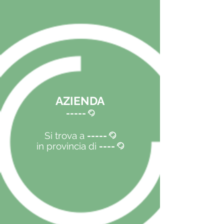
AZIENDA
-----
@
Si trova a
-----
@
in provincia di
----
@