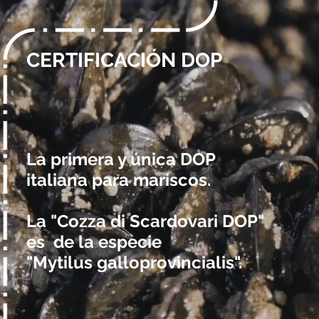
CERTIFICACIÓN DOP
La primera y única DOP
italiana para mariscos.
La
"Cozza di Scardovari DOP"
es
de la especie
"Mytilus galloprovincialis".