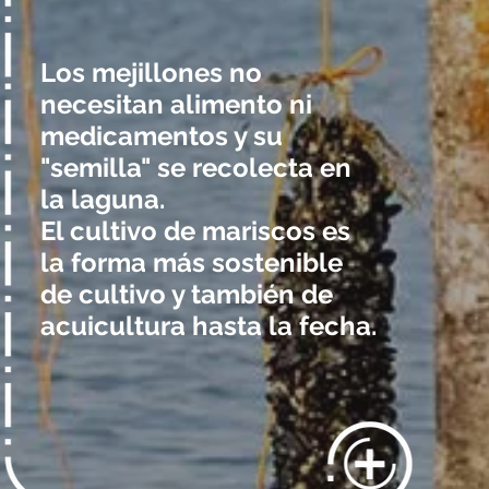
Los mejillones no
necesitan alimento ni
medicamentos y su
"semilla" se recolecta en
la laguna.
El cultivo de mariscos es
la forma más sostenible
de cultivo y también de
acuicultura hasta la fecha.