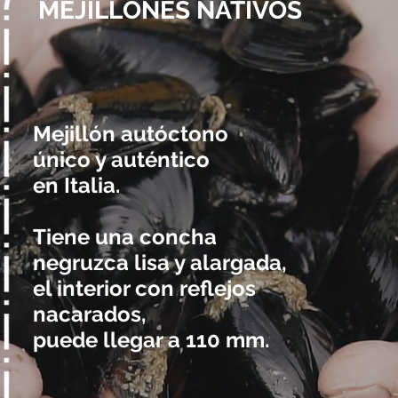
MEJILLONES NATIVOS
Mejillón autóctono
único y auténtico
en Italia.
Tiene una concha
negruzca lisa y alargada,
el interior con reflejos
nacarados,
puede llegar a 110 mm.