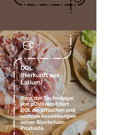
DOL
(Herkunft aus
Latium)
Dank der Technologie
von pOsti zertifiziert
DOL die ethischen und
sozialen Auswirkungen
seiner Blockchain-
Produkte.