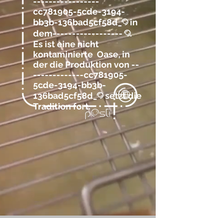
-----------------
cc781905-5cde-3194-
bb3b-136bad5cf58d_
in
@
dem
------------------
.
@
Es ist eine nicht
kontaminierte Oase, in
der die Produktion von --
-------------cc781905-
5cde-3194-bb3b-
136bad5cf58d_
setzt die
@
Tradition fort.