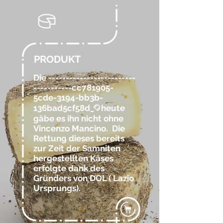
PRODUKT
Die -------------------------
-----------cc781905-
5cde-3194-bb3b-
136bad5cf58d_
heute
@
gäbe es ihn nicht ohne
Vincenzo Mancino. Die
Rettung dieses bereits
zur Zeit der Samniten
hergestellten Käses
erfolgte dank des
Gründers von DOL ( Lazio
Ursprungs).