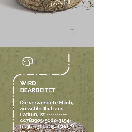
WIRD
BEARBEITET
Die verwendete Milch,
ausschließlich aus
Latium, ist ----------
cc781905-5cde-3194-
bb3b-136bad5cf58d_
.
@