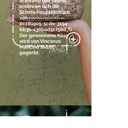
Während des Jahres
ernähren sich die
Schafe hauptsächlich
von ------------------
cc781905-5cde-3194-
bb3b-136bad5cf58d_
.
@
Der gewonnene Käse
wird von Vincenzo
Mancino selbst
gegerbt.