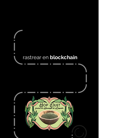
rastrear en
blockchain
LOS BROTES DE LÚPULO
HECHO EN ITALIA EN ACEITE