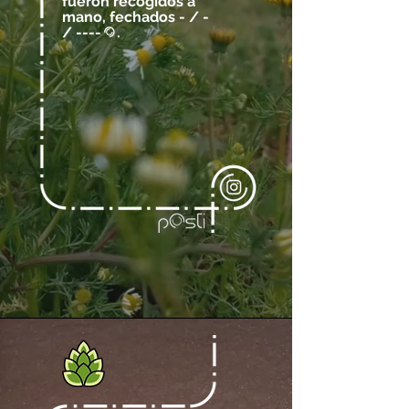
fueron recogidos a
mano, fechados - / -
/ ----
.
@