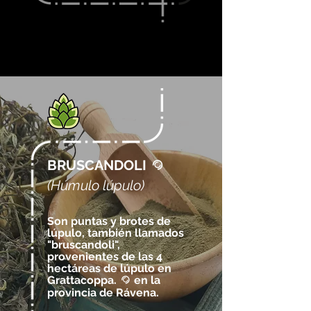
BRUSCANDOLI
@
(Húmulo lúpulo)
Son puntas y brotes de
lúpulo, también llamados
"bruscandoli",
provenientes de las 4
hectáreas de lúpulo en
Grattacoppa.
en la
@
provincia de Rávena.