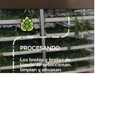
PROCESANDO
Los brotes y brotes de
lúpulo se seleccionan,
limpian y envasan
cuidadosamente en un
plazo de 3 días
de la
@
colección.