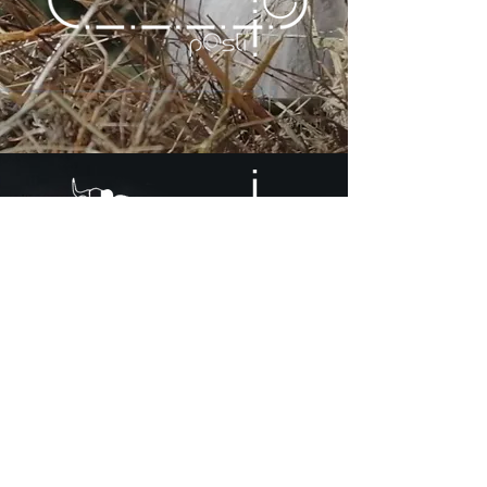
EMBALAJE
línea de productos
Marango
El producto ha sido
empaquetado.
en el
laboratorio__
.
@