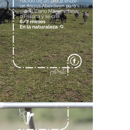
nacido de un cruce entre
un Angus Aberdeen puro
y un italiano Maremmana
o Frisona y se cría
6/7 meses
En la naturaleza
.
@