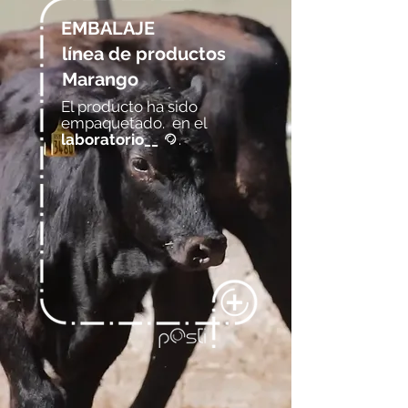
EMBALAJE
línea de productos
Marango
El producto ha sido
empaquetado.
en el
laboratorio__
.
@