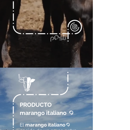
PRODUCTO
marango italiano
@
El
marango italiano
@