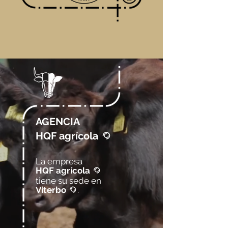
AGENCIA
HQF agrícola
@
La empresa
HQF agrícola
@
tiene su sede en
Viterbo
.
@