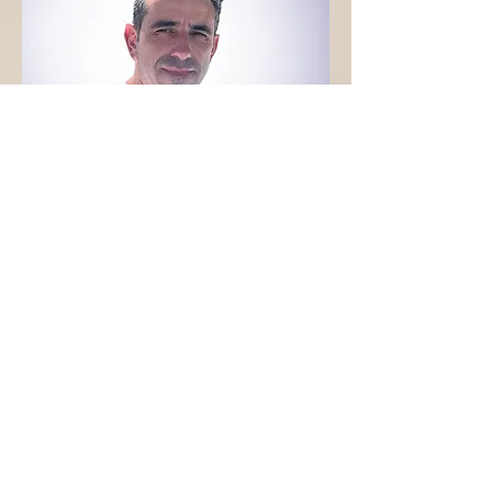
Consulente infrastrutture e applicazioni
ICT
Giuseppe Di Santo
Ingegnere informatico con lunga
esperienza in sistemi software
complessi, cloud e consulenza ICT per
enti pubblici, ricerca e imprese.