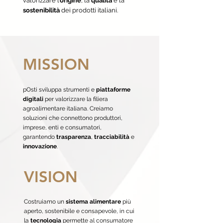
valorizzare l’
origine
, la
qualità
e la
sostenibilità
dei prodotti italiani.
MISSION
pOsti sviluppa strumenti e
piattaforme
digitali
per valorizzare la filiera
agroalimentare italiana. Creiamo
soluzioni che connettono produttori,
imprese, enti e consumatori,
garantendo
trasparenza
,
tracciabilità
e
innovazione
.
VISION
Costruiamo un
sistema alimentare
più
aperto, sostenibile e consapevole, in cui
la
tecnologia
permette al consumatore