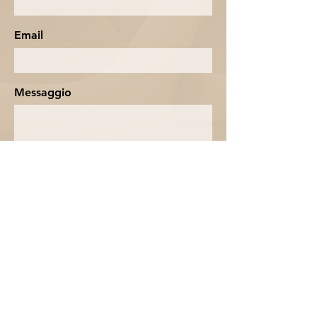
Email
Messaggio
Accetto termini e condizioni
Send
pOsti