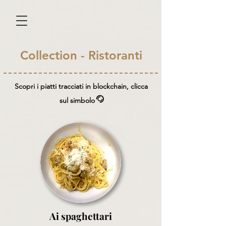
Collection - Ristoranti
Scopri i piatti tracciati in blockchain, clicca
@
sul simbolo
Ai spaghettari