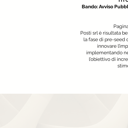
TITO
Bando: Avviso Pubbl
Pagina
Posti srl è risultata 
la fase di pre-seed 
innovare l’im
implementando nel 
l’obiettivo di incr
stimo