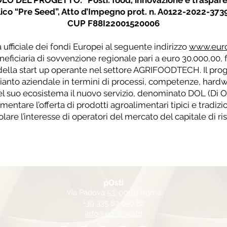
LO DEL PROGETTO: “Posti: food, innovazione e traspar
ico “Pre Seed”, Atto d’Impegno prot. n. A0122-2022-37
CUP F88I22001520006
 ufficiale dei fondi Europei al seguente indirizzo
www.eur
beneficiaria di sovvenzione regionale pari a euro 30.000,00, 
della start up operante nel settore AGRIFOODTECH. Il proge
pianto aziendale in termini di processi, competenze, hardw
suo ecosistema il nuovo servizio, denominato DOL (Di Or
ementare l’offerta di prodotti agroalimentari tipici e tradizi
lare l’interesse di operatori del mercato del capitale di ris
pOsti
Via Padova 53,
00161 Roma
+39 335 82 650 82
info@posti.world