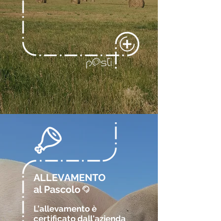
ALLEVAMENTO
al Pascolo
@
L'allevamento è
certificato
dall'a
zienda