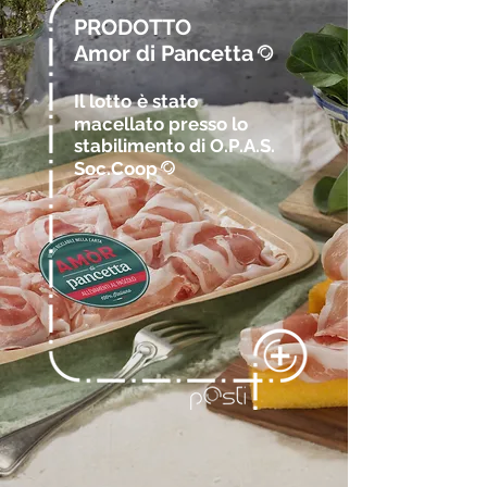
PRODOTTO
Amor di Pancetta
@
Il lotto
è stato
macellato presso lo
stabilimento di O.P.A.S.
Soc.Coop
@