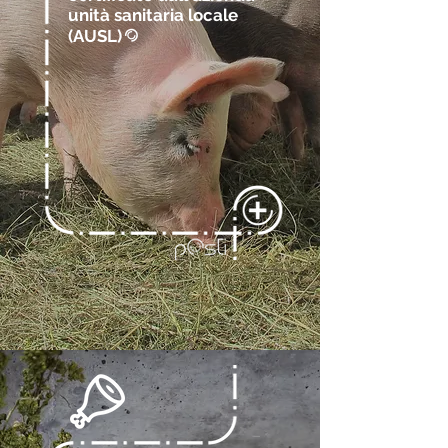
u
nità s
anitaria l
ocale
(A
USL)
@