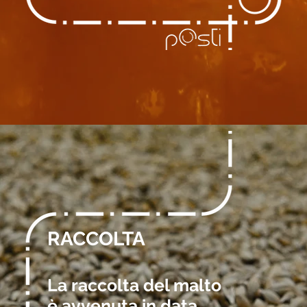
RACCOLTA
La raccolta del malto
è avvenuta in data