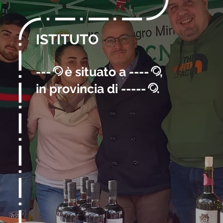
ISTITUTO
---
è situato a ----
,
@
@
in provincia di -----
.
@