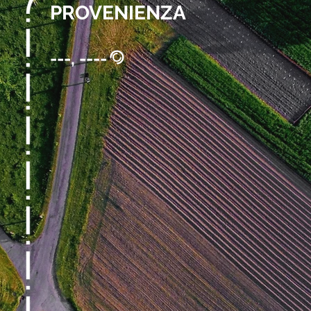
PROVENIENZA
---, ----
@