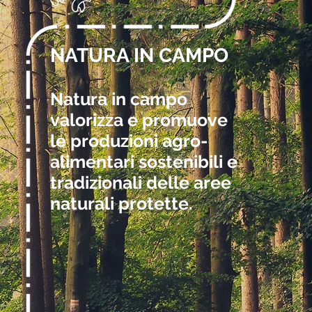
NATURA IN CAMPO
Natura in campo
valorizza e promuove
le produzioni agro-
alimentari sostenibili e
tradizionali delle aree
naturali protette.