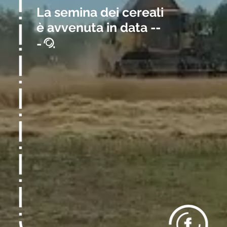
La semina dei cereali
è avvenuta in data --
-
.
@