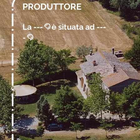
PRODUTTORE
La ---
è situata ad ---
@
-
@