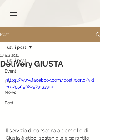
Post
Tutti i post
18 apr 2021
Tutti i post
Delivery GIUSTA
Eventi
https://www.facebook.com/posti.world/vid
Press
eos/5509082979133910
News
Posti
Il servizio di consegna a domicilio di 
Giusta è etico, sostenibile e garantito. 