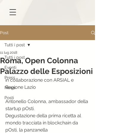
Post
Tutti i post
11 lug 2018
Tutti i post
Roma, Open Colonna
Eventi
Palazzo delle Esposizioni
Press
in collaborazione con ARSIAL e 
Regione Lazio
News
Posti
Antonello Colonna, ambassador della 
startup pOsti.
Degustazione della prima ricetta al 
mondo tracciata in blockchain da 
pOsti, la panzanella 