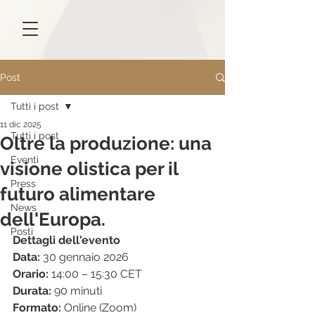
Post
Tutti i post
11 dic 2025
Tutti i post
Oltre la produzione: una
Eventi
visione olistica per il
Press
futuro alimentare
News
dell'Europa.
Posti
Dettagli dell'evento
Data:
 30 gennaio 2026
Orario:
 14:00 – 15:30 CET
Durata:
 90 minuti
Formato:
 Online (Zoom)