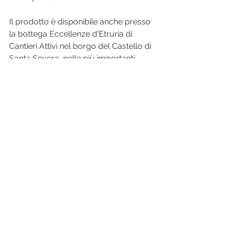
Il prodotto è disponibile anche presso 
la bottega Eccellenze d'Etruria di 
Cantieri Attivi nel borgo del Castello di 
Santa Severa, nelle più importanti 
botteghe gastronomiche di Roma e 
provincia, e ordinabile - nel network di 
food delivery Giusta.
Press
Mostra tutti
Post recenti